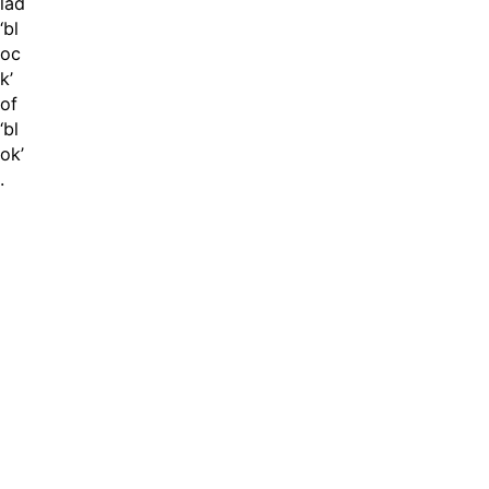
lad
‘bl
oc
k’
of
‘bl
ok’
.