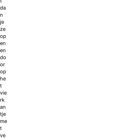
t
da
n
je
ze
op
en
en
do
or
op
he
t
vie
rk
an
tje
me
t
ve