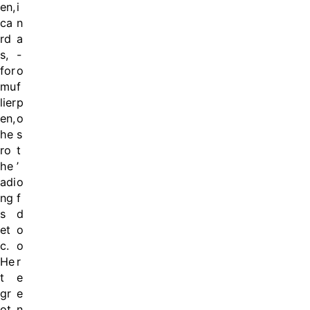
en,
i
ca
n
rd
a
s,
-
for
o
mu
f
lier
p
en,
o
he
s
ro
t
he
’
adi
o
ng
f
s
d
et
o
c.
o
He
r
t
e
gr
e
ot
n