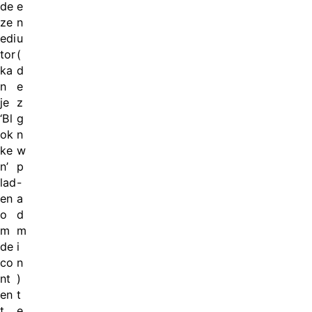
de
e
ze
n
edi
u
tor
(
ka
d
n
e
je
z
‘Bl
g
ok
n
ke
w
n’
p
lad
-
en
a
o
d
m
m
de
i
co
n
nt
)
en
t
t
e