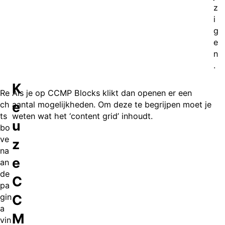
z
i
g
e
n
.
K
Re
Als je op CCMP Blocks klikt dan openen er een
e
ch
aantal mogelijkheden. Om deze te begrijpen moet je
ts
weten wat het ‘content grid’ inhoudt.
u
bo
ve
z
na
e
an
de
C
pa
C
gin
a
M
vin