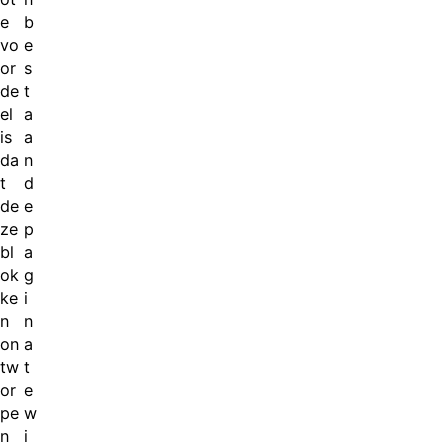
e
b
vo
e
or
s
de
t
el
a
is
a
da
n
t
d
de
e
ze
p
bl
a
ok
g
ke
i
n
n
on
a
tw
t
or
e
pe
w
n
i