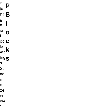
d
P
je
B
pa
gin
l
a-
en
o
bl
c
oc
ks
k
ett
s
ing
s.
St
aa
n
de
ze
er
nie