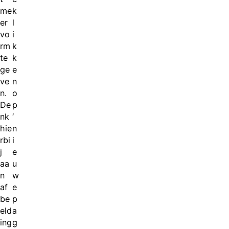
me
k
er
l
vo
i
rm
k
te
k
ge
e
ve
n
n.
o
De
p
nk
‘
hie
n
rbi
i
j
e
aa
u
n
w
af
e
be
p
eld
a
ing
g