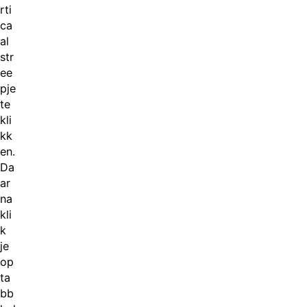
rti
ca
al
str
ee
pje
te
kli
kk
en.
Da
ar
na
kli
k
je
op
ta
bb