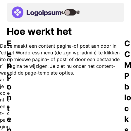
Hoe werkt het
E
C
De
J
Je maakt een content pagina-of post aan door in
e
C
‘ed
e
het Wordpress menu (de zgn wp-admin) te klikken
ito
m
op ‘nieuwe pagina- of post’ of door een bestaande
n
r’
a
pagina te wijzigen. Je ziet nu onder het content-
wa
a
veld de page-template opties.
c
P
ar
k
o
b
je
t
co
e
n
lo
nt
e
t
c
en
n
t-
c
e
k
pa
o
gin
n
n
s