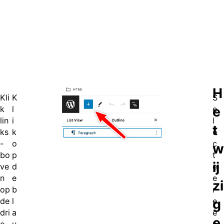
H
Kli
K
S
e
k
l
e
lin
i
l
t
ks
k
e
-
o
c
w
bo
p
t
ij
ve
d
e
n
e
e
zi
op
b
r
g
de
l
e
dri
a
e
e